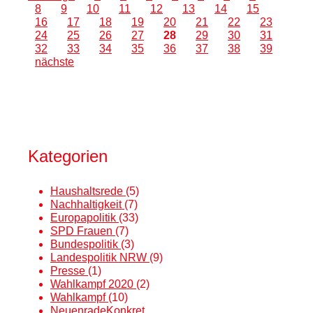
8
9
10
11
12
13
14
15
16
17
18
19
20
21
22
23
24
25
26
27
28
29
30
31
32
33
34
35
36
37
38
39
nächste
Kategorien
Haushaltsrede
(5)
Nachhaltigkeit
(7)
Europapolitik
(33)
SPD Frauen
(7)
Bundespolitik
(3)
Landespolitik NRW
(9)
Presse
(1)
Wahlkampf 2020
(2)
Wahlkampf
(10)
NeuenradeKonkret