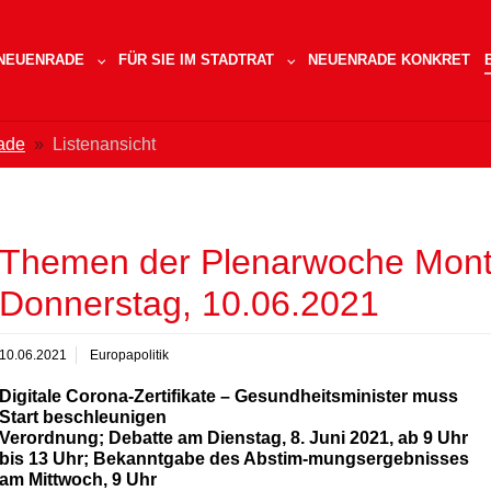
 NEUENRADE
FÜR SIE IM STADTRAT
NEUENRADE KONKRET
SUBMENU FOR "SPD IN NEUENRADE"
SUBMENU FOR "FÜR SIE IM 
ade
Listenansicht
Themen der Plenarwoche Monta
Donnerstag, 10.06.2021
10.06.2021
Europapolitik
Digitale Corona-Zertifikate – Gesundheitsminister muss
Start beschleunigen
Verordnung; Debatte am Dienstag, 8. Juni 2021, ab 9 Uhr
bis 13 Uhr; Bekanntgabe des Abstim-mungsergebnisses
am Mittwoch, 9 Uhr