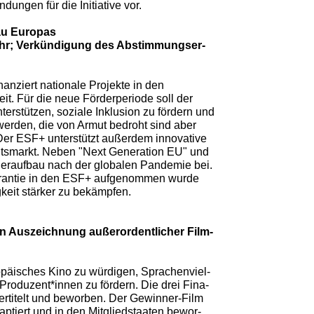
ngen für die Initiative vor.
au Europas
 Uhr; Verkündigung des Abstimmungser-
nanziert nationale Projekte in den
t. Für die neue Förderperiode soll der
terstützen, soziale Inklusion zu fördern und
werden, die von Armut bedroht sind aber
Der ESF+ unterstützt außerdem innovative
beitsmarkt. Neben "Next Generation EU" und
deraufbau nach der globalen Pandemie bei.
garantie in den ESF+ aufgenommen wurde
gkeit stärker zu bekämpfen.
n Auszeichnung außerordentlicher Film-
opäisches Kino zu würdigen, Sprachenviel-
Produzent*innen zu fördern. Die drei Fina-
ertitelt und beworben. Der Gewinner-Film
aptiert und in den Mitgliedstaaten bewor-