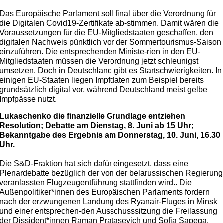
Das Europäische Parlament soll final über die Verordnung für
die Digitalen Covid19-Zertifikate ab-stimmen. Damit wären die
Voraussetzungen für die EU-Mitgliedstaaten geschaffen, den
digitalen Nachweis pünktlich vor der Sommertourismus-Saison
einzuführen. Die entsprechenden Ministe-rien in den EU-
Mitgliedstaaten müssen die Verordnung jetzt schleunigst
umsetzen. Doch in Deutschland gibt es Startschwierigkeiten. In
einigen EU-Staaten liegen Impfdaten zum Beispiel bereits
grundsätzlich digital vor, während Deutschland meist gelbe
Impfpässe nutzt.
Lukaschenko die finanzielle Grundlage entziehen
Resolution; Debatte am Dienstag, 8. Juni ab 15 Uhr;
Bekanntgabe des Ergebnis am Donnerstag, 10. Juni, 16.30
Uhr.
Die S&D-Fraktion hat sich dafür eingesetzt, dass eine
Plenardebatte bezüglich der von der belarussischen Regierung
veranlassten Flugzeugentführung stattfinden wird.. Die
Außenpolitiker*innen des Europäischen Parlaments fordern
nach der erzwungenen Landung des Ryanair-Fluges in Minsk
und einer entsprechen-den Ausschusssitzung die Freilassung
der Dissident*innen Raman Pratasevich und Sofia Sapega.