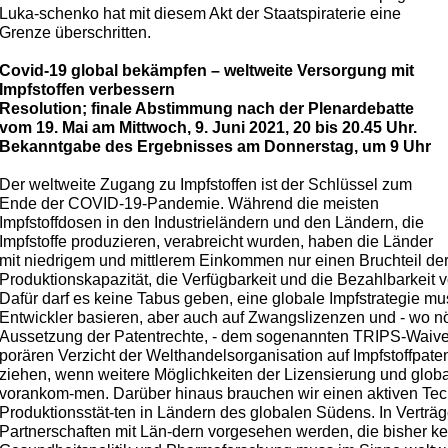
Luka-schenko hat mit diesem Akt der Staatspiraterie eine
Grenze überschritten.
Covid-19 global bekämpfen – weltweite Versorgung mit
Impfstoffen verbessern
Resolution; finale Abstimmung nach der Plenardebatte
vom 19. Mai am Mittwoch, 9. Juni 2021, 20 bis 20.45 Uhr.
Bekanntgabe des Ergebnisses am Donnerstag, um 9 Uhr
Der weltweite Zugang zu Impfstoffen ist der Schlüssel zum
Ende der COVID-19-Pandemie. Während die meisten
Impfstoffdosen in den Industrieländern und den Ländern, die
Impfstoffe produzieren, verabreicht wurden, haben die Länder
mit niedrigem und mittlerem Einkommen nur einen Bruchteil der
Produktionskapazität, die Verfügbarkeit und die Bezahlbarkeit
Dafür darf es keine Tabus geben, eine globale Impfstrategie mus
Entwickler basieren, aber auch auf Zwangslizenzen und - wo nötig
Aussetzung der Patentrechte, - dem sogenannten TRIPS-Waiv
porären Verzicht der Welthandelsorganisation auf Impfstoffpatent
ziehen, wenn weitere Möglichkeiten der Lizensierung und glob
vorankom-men. Darüber hinaus brauchen wir einen aktiven Tec
Produktionsstät-ten in Ländern des globalen Südens. In Verträgen
Partnerschaften mit Län-dern vorgesehen werden, die bisher kei