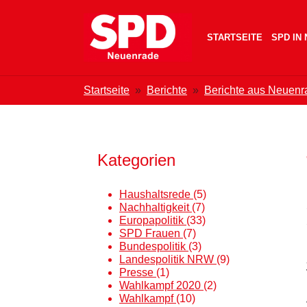
Zum Hauptinhalt springen
Skip to page footer
STARTSEITE
SPD IN
Sie sind hier:
Startseite
Berichte
Berichte aus Neuenr
Kategorien
Haushaltsrede
(5)
Nachhaltigkeit
(7)
Europapolitik
(33)
SPD Frauen
(7)
Bundespolitik
(3)
Landespolitik NRW
(9)
Presse
(1)
Wahlkampf 2020
(2)
Wahlkampf
(10)