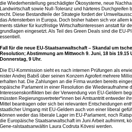
die Wiederherstellung geschädigter Ökosysteme, neue Nachhalt
Landwirtschaft sowie Null-Toleranz und härteres Durchgreifen
recht. Diese Bestandteile der Strategie fordert der Umweltau
das Artensterben in Europa. Doch bisher haben sich vor allem 
ments stärker für kurzfristige Wirtschaftsinteressen anstatt für
grundlagen eingesetzt. Als Teil des Green Deals sind die EU-Plä
essentiell.
Fall für die neue EU-Staatsanwaltschaft – Skandal um tsc
Resolution; Abstimmung am Mittwoch 9. Juni, 18 bis 19.1
Donnerstag, 9 Uhr.
Die EU-Kommission sieht es nach internen Prüfungen als erwie
nister Andrej Babiš über seinen Konzern Agrofert mehrere Mil
erhalten hat. Die Zahlungen an die Firma wurden bereits einges
ropäische Parlament in einer Resolution die Wiederaufnahme 
Interessenskonflikten bei der Verwendung von EU-Geldern begr
müssten Regierungsvertreter*innen bei Amtsantritt entweder ih
Mittel beantragen oder sich bei relevanten Entscheidungen entha
staatlicher Umgang mit EU-Geldern auch von einer liberal gefü
können weder das liberale Lager im EU-Parlament, noch Ratsp
die Europäische Staatsanwaltschaft im Juni Arbeit aufnimmt, kön
Gene-ralstaatsanwältin Laura Codruta Kövesi werden.