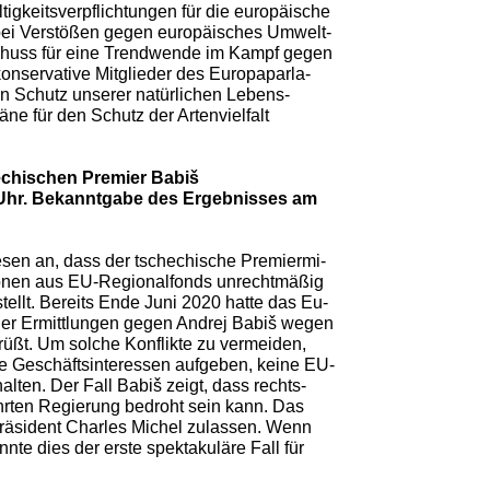
igkeitsverpflichtungen für die europäische
 bei Verstößen gegen europäisches Umwelt-
sschuss für eine Trendwende im Kampf gegen
konservative Mitglieder des Europaparla-
 den Schutz unserer natürlichen Lebens-
ne für den Schutz der Artenvielfalt
hechischen Premier Babiš
5 Uhr. Bekanntgabe des Ergebnisses am
sen an, dass der tschechische Premiermi-
lionen aus EU-Regionalfonds unrechtmäßig
tellt. Bereits Ende Juni 2020 hatte das Eu-
der Ermittlungen gegen Andrej Babiš wegen
üßt. Um solche Konflikte zu vermeiden,
re Geschäftsinteressen aufgeben, keine EU-
lten. Der Fall Babiš zeigt, dass rechts-
hrten Regierung bedroht sein kann. Das
räsident Charles Michel zulassen. Wenn
nte dies der erste spektakuläre Fall für