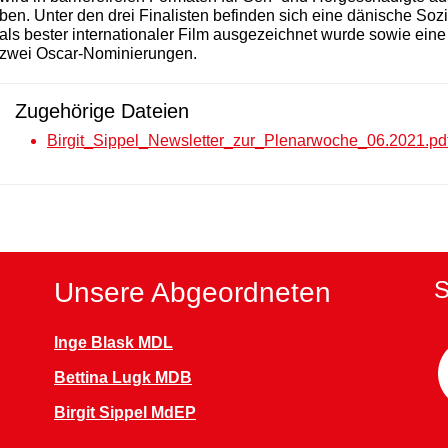
ben. Unter den drei Finalisten befinden sich eine dänische Sozi
als bester internationaler Film ausgezeichnet wurde sowie eine
zwei Oscar-Nominierungen.
Zugehörige Dateien
Birgit_Sippel_Newsletter_zur_Plenarwoche_06.2021.pd
S
Unsere Abgeordneten
Inge Blask MDL
Bettina Lugk MDB
Birgit Sippel MdEP