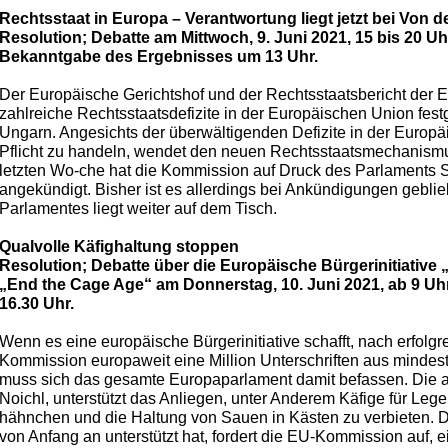
Rechtsstaat in Europa – Verantwortung liegt jetzt bei Von 
Resolution; Debatte am Mittwoch, 9. Juni 2021, 15 bis 20 
Bekanntgabe des Ergebnisses um 13 Uhr.
Der Europäische Gerichtshof und der Rechtsstaatsbericht der
zahlreiche Rechtsstaatsdefizite in der Europäischen Union festge
Ungarn. Angesichts der überwältigenden Defizite in der Europä
Pflicht zu handeln, wendet den neuen Rechtsstaatsmechanismus 
letzten Wo-che hat die Kommission auf Druck des Parlaments S
angekündigt. Bisher ist es allerdings bei Ankündigungen gebl
Parlamentes liegt weiter auf dem Tisch.
Qualvolle Käfighaltung stoppen
Resolution; Debatte über die Europäische Bürgerinitiative 
„End the Cage Age“ am Donnerstag, 10. Juni 2021, ab 9 Uh
16.30 Uhr.
Wenn es eine europäische Bürgerinitiative schafft, nach erfolgr
Kommission europaweit eine Million Unterschriften aus mindes
muss sich das gesamte Europaparlament damit befassen. Die a
Noichl, unterstützt das Anliegen, unter Anderem Käfige für L
hähnchen und die Haltung von Sauen in Kästen zu verbieten. Di
von Anfang an unterstützt hat, fordert die EU-Kommission auf,