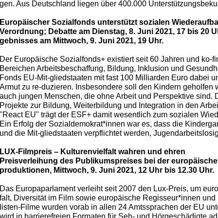
gen. Aus Deutschland liegen über 400.000 Unterstützungsbekundu
Europäischer Sozialfonds unterstützt sozialen Wiederaufb
Verordnung; Debatte am Dienstag, 8. Juni 2021, 17 bis 20
gebnisses am Mittwoch, 9. Juni 2021, 19 Uhr.
Der Europäische Sozialfonds+ existiert seit 60 Jahren und ko-fi
Bereichen Arbeitsbeschaffung, Bildung, Inklusion und Gesundhei
Fonds EU-Mit-gliedstaaten mit fast 100 Milliarden Euro dabei un
Armut zu re-duzieren. Insbesondere soll den Kindern geholfen 
auch jungen Menschen, die ohne Arbeit und Perspektive sind. 
Projekte zur Bildung, Weiterbildung und Integration in den Ar
"React EU" trägt der ESF+ damit wesentlich zum sozialen Wie
Ein Erfolg der Sozialdemokrat*innen war es, dass die Kinder
und die Mit-gliedstaaten verpflichtet werden, Jugendarbeitslosi
LUX-Filmpreis – Kulturenvielfalt wahren und ehren
Preisverleihung des Publikumspreises bei der europäische
produktionen, Mittwoch, 9. Juni 2021, 12 Uhr bis 12.30 Uhr.
Das Europaparlament verleiht seit 2007 den Lux-Preis, um eur
falt, Diversität im Film sowie europäische Regisseur*innen und 
listen-Filme wurden vorab in allen 24 Amtssprachen der EU unt
wird in barrierefreien Formaten für Seh- und Hörgeschädigte ad