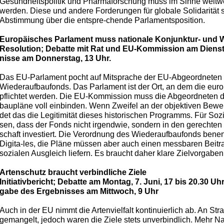
Gesundheitspolitik und Pharmaforschung muss im Sinne weltwe
werden. Diese und andere Forderungen für globale Solidarität s
Abstimmung über die entspre-chende Parlamentsposition.
Europäisches Parlament muss nationale Konjunktur- und 
Resolution; Debatte mit Rat und EU-Kommission am Dienst
nisse am Donnerstag, 13 Uhr.
Das EU-Parlament pocht auf Mitsprache der EU-Abgeordneten 
Wiederaufbaufonds. Das Parlament ist der Ort, an dem die europ
pflichtet werden. Die EU-Kommission muss die Abgeordneten d
baupläne voll einbinden. Wenn Zweifel an der objektiven Bewer
det das die Legitimität dieses historischen Programms. Für Soz
sen, dass der Fonds nicht irgendwie, sondern in den gerechten
schaft investiert. Die Verordnung des Wiederaufbaufonds benen
Digita-les, die Pläne müssen aber auch einen messbaren Beitr
sozialen Ausgleich liefern. Es braucht daher klare Zielvorgabe
Artenschutz braucht verbindliche Ziele
Initiativbericht; Debatte am Montag, 7. Juni, 17 bis 20.30
gabe des Ergebnisses am Mittwoch, 9 Uhr
Auch in der EU nimmt die Artenvielfalt kontinuierlich ab. An St
gemangelt, jedoch waren die Ziele stets unverbindlich. Mehr Na