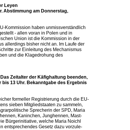
der Leyen
Uhr. Abstimmung am Donnerstag,
 EU-Kommission haben unmissverständlich
stellt - allen voran in Polen und in
ischen Union ist die Kommission in der
allerdings bisher nicht an. Im Laufe der
chritte zur Einleitung des Mechanismus
ieben und die Klagedrohung des
„Das Zeitalter der Käfighaltung beenden,
r bis 13 Uhr. Bekanntgabe des Ergebnis
eicher formeller Registrierung durch die EU-
tens sieben Mitgliedstaaten zu sammeln,
grarpolitische Sprecherin der SPD, Maria
egehennen, Kaninchen, Junghennen, Mast-
e Bürgerinitiative, welche Maria Noichl
 ein entsprechendes Gesetz dazu vorzule-