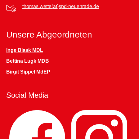
thomas.wette(at)spd-neuenrade.de
Unsere Abgeordneten
Inge Blask MDL
Bettina Lugk MDB
Birgit Sippel MdEP
Social Media