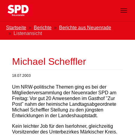
Zum Hauptinhalt springen
Skip to page footer
Sie sind hier:
Startseite
Berichte
Berichte aus Neuenrade
Listenansicht
Michael Scheffler
18.07.2003
Um NRW-politische Themen ging es bei der
Mitgliederversammlung der Neuenrader SPD am
Freitag: Vor gut 20 Anwesenden im Gasthof "Zur
Post" nahm der heimische Landtagsabgeordnete
Michael Scheffler Stellung zu den jüngsten
Entwicklungen in der Landeshauptstadt.
Kein leichter Job für den Iserlohner, gleichzeitig
Vorsitzender des Unterbezirkes Märkischer Kreis.