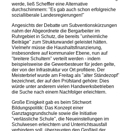
werde, ließ Scheffler eine Alternative
durchschimmern: "Es gab auch schon erfolgreiche
sozialliberale Landesregierungen!"
Angesichts der Debatte um Subventionskürzungen
nahm der Abgeordnete die Bergarbeiter im
Ruhrgebiet in Schutz, die bereits "unheimliche
Beiträge" zum Strukturwandel geleistet hätten.
Vielmehr müsse die Haushaltsfinanzierung,
insbesondere auf kommunaler Ebene, nun auf
"breitere Schultern" verteilt werden - indem
beispielsweise die Gewerbesteuer für jeden gelte,
der von der Infrastruktur vor Ort profitiere. Der
Meisterbrief wurde am Freitag als "alter Ständezopf"
bezeichnet, der auf den Prüfstand gehöre: Dies
würde unter anderem vielen Handwerksbetrieben
die Suche nach einem Nachfolger erleichtern.
Große Einigkeit gab es beim Stichwort
Bildungspolitik: Das Konzept einer
Ganztagsgrundschule sowie die Initiative
"verlässliche Schule", die Neueinstellungen im
Schulwesen erleichtern und Unterrichtsausfall
verhindern soll, überzeugten den Großteil der