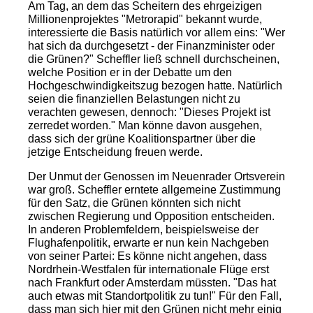
Am Tag, an dem das Scheitern des ehrgeizigen
Millionenprojektes "Metrorapid" bekannt wurde,
interessierte die Basis natürlich vor allem eins: "Wer
hat sich da durchgesetzt - der Finanzminister oder
die Grünen?" Scheffler ließ schnell durchscheinen,
welche Position er in der Debatte um den
Hochgeschwindigkeitszug bezogen hatte. Natürlich
seien die finanziellen Belastungen nicht zu
verachten gewesen, dennoch: "Dieses Projekt ist
zerredet worden." Man könne davon ausgehen,
dass sich der grüne Koalitionspartner über die
jetzige Entscheidung freuen werde.
Der Unmut der Genossen im Neuenrader Ortsverein
war groß. Scheffler erntete allgemeine Zustimmung
für den Satz, die Grünen könnten sich nicht
zwischen Regierung und Opposition entscheiden.
In anderen Problemfeldern, beispielsweise der
Flughafenpolitik, erwarte er nun kein Nachgeben
von seiner Partei: Es könne nicht angehen, dass
Nordrhein-Westfalen für internationale Flüge erst
nach Frankfurt oder Amsterdam müssten. "Das hat
auch etwas mit Standortpolitik zu tun!" Für den Fall,
dass man sich hier mit den Grünen nicht mehr einig