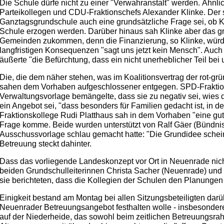
Die Schule dürfe nicht zu einer "Verwahranstalt" werden. Ähnlich
Parteikollegen und CDU-Fraktionschefs Alexander Klinke. Der st
Ganztagsgrundschule auch eine grundsätzliche Frage sei, ob Ki
Schule erzogen werden. Darüber hinaus sah Klinke aber das g
Gemeinden zukommen, denn die Finanzierung, so Klinke, wür
langfristigen Konsequenzen "sagt uns jetzt kein Mensch". Auch
äußerte "die Befürchtung, dass ein nicht unerheblicher Teil bei
Die, die dem näher stehen, was im Koalitionsvertrag der rot-g
sahen dem Vorhaben aufgeschlossener entgegen. SPD-Fraktion
Verwaltungsvorlage bemängelte, dass sie zu negativ sei, wies 
ein Angebot sei, "dass besonders für Familien gedacht ist, in 
Fraktionskollege Rudi Platthaus sah in dem Vorhaben "eine gute
Frage komme. Beide wurden unterstützt von Ralf Gäer (Bündnis9
Ausschussvorlage schlau gemacht hatte: "Die Grundidee schein
Betreuung steckt dahinter.
Dass das vorliegende Landeskonzept vor Ort in Neuenrade nicht
beiden Grundschulleiterinnen Christa Sacher (Neuenrade) und C
sie berichteten, dass die Kollegien der Schulen den Planungen
Einigkeit bestand am Montag bei allen Sitzungsbeteiligten da
Neuenrader Betreuungsangebot festhalten wolle - insbesonde
auf der Niederheide, das sowohl beim zeitlichen Betreuungsrah