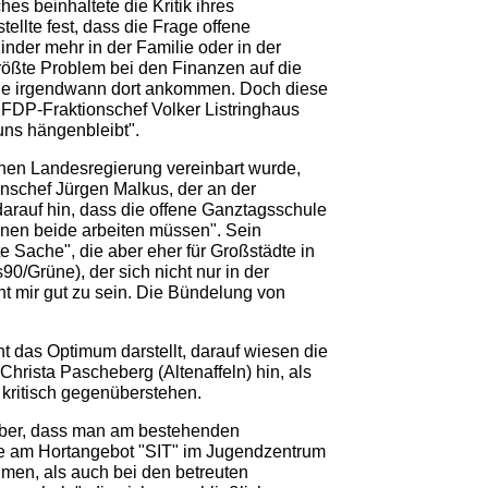
es beinhaltete die Kritik ihres
ellte fest, dass die Frage offene
nder mehr in der Familie oder in der
rößte Problem bei den Finanzen auf die
de irgendwann dort ankommen. Doch diese
 FDP-Fraktionschef Volker Listringhaus
 uns hängenbleibt".
rünen Landesregierung vereinbart wurde,
schef Jürgen Malkus, der an der
darauf hin, dass die offene Ganztagsschule
denen beide arbeiten müssen". Sein
 Sache", die aber eher für Großstädte in
0/Grüne), der sich nicht nur in der
t mir gut zu sein. Die Bündelung von
 das Optimum darstellt, darauf wiesen die
hrista Pascheberg (Altenaffeln) hin, als
 kritisch gegenüberstehen.
rüber, dass man am bestehenden
re am Hortangebot "SIT" im Jugendzentrum
men, als auch bei den betreuten