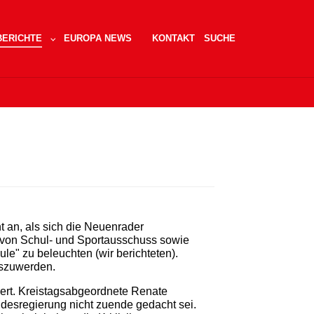
BERICHTE
EUROPA NEWS
KONTAKT
SUCHE
STADTRAT"
SUBMENU FOR "BERICHTE"
 an, als sich die Neuenrader
 von Schul- und Sportausschuss sowie
" zu beleuchten (wir berichteten).
oszuwerden.
rt. Kreistagsabgeordnete Renate
desregierung nicht zuende gedacht sei.