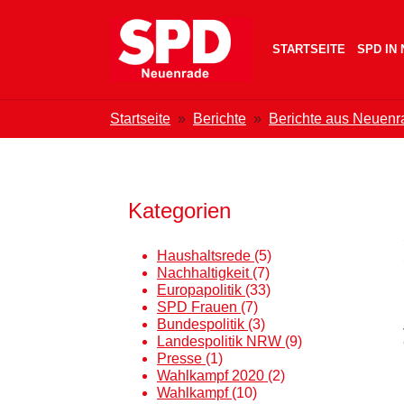
Zum Hauptinhalt springen
Skip to page footer
STARTSEITE
SPD IN
Sie sind hier:
Startseite
Berichte
Berichte aus Neuenr
Kategorien
Haushaltsrede
(5)
Nachhaltigkeit
(7)
Europapolitik
(33)
SPD Frauen
(7)
Bundespolitik
(3)
Landespolitik NRW
(9)
Presse
(1)
Wahlkampf 2020
(2)
Wahlkampf
(10)