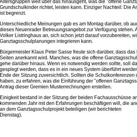
Altersgruppen weit über das hinausgeht, was die "offene Ganzta
Grundschulkinder richtet, leisten kann. Einziger Nachteil: Die 
ist begrenzt.
Unterschiedliche Meinungen gab es am Montag darüber, ob auch
dieses Neuenrader Betreuungsangebot zur Verfügung stehen. 
Volker Listringhaus an, sich schon jetzt darauf vorzubereiten,
Ganztagsschulplanungen integrieren kann.
Bürgermeister Klaus Peter Sasse freute sich darüber, dass da
Seiten anerkannt wird. Manches, was die offene Ganztagsschule 
gehe darüber hinaus. Wenn es notwendig werden sollte, soll d
gesplegt werden, dass es in ein neues System überführt werden
Ende der Sitzung zuversichtlich. Sollten die Schulkonferenzen
haben, zu erfahren, was die Einführung der "offenen Ganztagss
Antrag dieser Gremien Musterrechnungen erstellen.
Einigkeit bestand in der Sitzung der beiden Fachausschüsse a
kommenden Jahr mit den Erfahrungen beschäftigen will, die a
an dem Ganztagsschulprojekt beteiligen (wir berichteten
Dienstag).