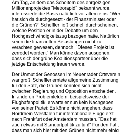
Am Tag, an dem das Scheitern des ehrgeizigen
Millionenprojektes "Metrorapid" bekannt wurde,
interessierte die Basis natürlich vor allem eins: "Wer
hat sich da durchgesetzt - der Finanzminister oder
die Grünen?" Scheffler ließ schnell durchscheinen,
welche Position er in der Debatte um den
Hochgeschwindigkeitszug bezogen hatte. Natürlich
seien die finanziellen Belastungen nicht zu
verachten gewesen, dennoch: "Dieses Projekt ist
zerredet worden." Man könne davon ausgehen,
dass sich der grüne Koalitionspartner über die
jetzige Entscheidung freuen werde.
Der Unmut der Genossen im Neuenrader Ortsverein
war groß. Scheffler erntete allgemeine Zustimmung
für den Satz, die Grünen könnten sich nicht
zwischen Regierung und Opposition entscheiden.
In anderen Problemfeldern, beispielsweise der
Flughafenpolitik, erwarte er nun kein Nachgeben
von seiner Partei: Es könne nicht angehen, dass
Nordrhein-Westfalen für internationale Flüge erst
nach Frankfurt oder Amsterdam müssten. "Das hat
auch etwas mit Standortpolitik zu tun!" Für den Fall,
dass man sich hier mit den Grünen nicht mehr einig