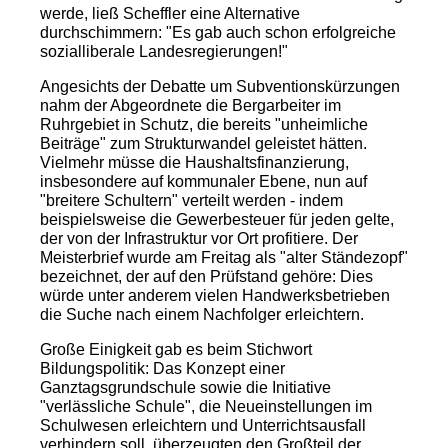
werde, ließ Scheffler eine Alternative
durchschimmern: "Es gab auch schon erfolgreiche
sozialliberale Landesregierungen!"
Angesichts der Debatte um Subventionskürzungen
nahm der Abgeordnete die Bergarbeiter im
Ruhrgebiet in Schutz, die bereits "unheimliche
Beiträge" zum Strukturwandel geleistet hätten.
Vielmehr müsse die Haushaltsfinanzierung,
insbesondere auf kommunaler Ebene, nun auf
"breitere Schultern" verteilt werden - indem
beispielsweise die Gewerbesteuer für jeden gelte,
der von der Infrastruktur vor Ort profitiere. Der
Meisterbrief wurde am Freitag als "alter Ständezopf"
bezeichnet, der auf den Prüfstand gehöre: Dies
würde unter anderem vielen Handwerksbetrieben
die Suche nach einem Nachfolger erleichtern.
Große Einigkeit gab es beim Stichwort
Bildungspolitik: Das Konzept einer
Ganztagsgrundschule sowie die Initiative
"verlässliche Schule", die Neueinstellungen im
Schulwesen erleichtern und Unterrichtsausfall
verhindern soll, überzeugten den Großteil der