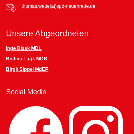
thomas.wette(at)spd-neuenrade.de
Unsere Abgeordneten
Inge Blask MDL
Bettina Lugk MDB
Birgit Sippel MdEP
Social Media