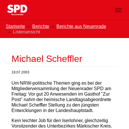
Zum Hauptinhalt springen
Skip to page footer
Sie sind hier:
Startseite
Berichte
Berichte aus Neuenrade
Listenansicht
Michael Scheffler
18.07.2003
Um NRW-politische Themen ging es bei der
Mitgliederversammlung der Neuenrader SPD am
Freitag: Vor gut 20 Anwesenden im Gasthof "Zur
Post" nahm der heimische Landtagsabgeordnete
Michael Scheffler Stellung zu den jüngsten
Entwicklungen in der Landeshauptstadt.
Kein leichter Job für den Iserlohner, gleichzeitig
Vorsitzender des Unterbezirkes Märkischer Kreis.