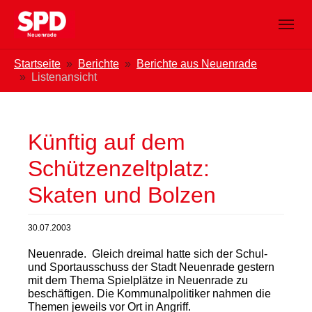
Zum Hauptinhalt springen
Skip to page footer
Sie sind hier:
Startseite
Berichte
Berichte aus Neuenrade
Listenansicht
Künftig auf dem
Schützenzeltplatz:
Skaten und Bolzen
30.07.2003
Neuenrade. Gleich dreimal hatte sich der Schul-
und Sportausschuss der Stadt Neuenrade gestern
mit dem Thema Spielplätze in Neuenrade zu
beschäftigen. Die Kommunalpolitiker nahmen die
Themen jeweils vor Ort in Angriff.