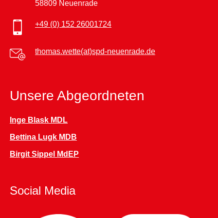
58809 Neuenrade
+49 (0) 152 26001724
thomas.wette(at)spd-neuenrade.de
Unsere Abgeordneten
Inge Blask MDL
Bettina Lugk MDB
Birgit Sippel MdEP
Social Media