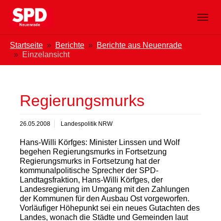
Zum Hauptinhalt springen
Skip to page footer
Sie sind hier:
Startseite
Berichte
Berichte aus Neuenrade
Einzelansicht
Regierungsmurks
26.05.2008
Landespolitik NRW
Hans-Willi Körfges: Minister Linssen und Wolf
begehen Regierungsmurks in Fortsetzung
Regierungsmurks in Fortsetzung hat der
kommunalpolitische Sprecher der SPD-
Landtagsfraktion, Hans-Willi Körfges, der
Landesregierung im Umgang mit den Zahlungen
der Kommunen für den Ausbau Ost vorgeworfen.
Vorläufiger Höhepunkt sei ein neues Gutachten des
Landes, wonach die Städte und Gemeinden laut