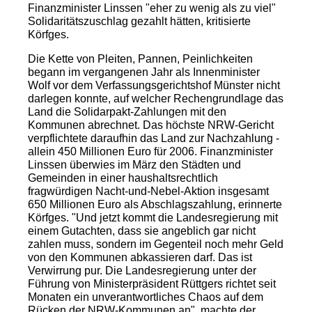
Finanzminister Linssen "eher zu wenig als zu viel"
Solidaritätszuschlag gezahlt hätten, kritisierte
Körfges.
Die Kette von Pleiten, Pannen, Peinlichkeiten
begann im vergangenen Jahr als Innenminister
Wolf vor dem Verfassungsgerichtshof Münster nicht
darlegen konnte, auf welcher Rechengrundlage das
Land die Solidarpakt-Zahlungen mit den
Kommunen abrechnet. Das höchste NRW-Gericht
verpflichtete daraufhin das Land zur Nachzahlung -
allein 450 Millionen Euro für 2006. Finanzminister
Linssen überwies im März den Städten und
Gemeinden in einer haushaltsrechtlich
fragwürdigen Nacht-und-Nebel-Aktion insgesamt
650 Millionen Euro als Abschlagszahlung, erinnerte
Körfges. "Und jetzt kommt die Landesregierung mit
einem Gutachten, dass sie angeblich gar nicht
zahlen muss, sondern im Gegenteil noch mehr Geld
von den Kommunen abkassieren darf. Das ist
Verwirrung pur. Die Landesregierung unter der
Führung von Ministerpräsident Rüttgers richtet seit
Monaten ein unverantwortliches Chaos auf dem
Rücken der NRW-Kommunen an", machte der